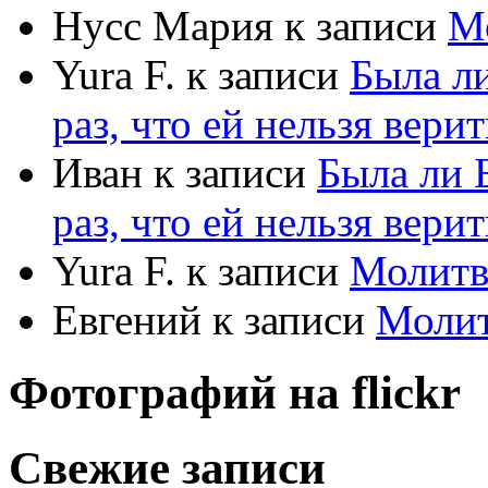
Нусс Мария
к записи
М
Yura F.
к записи
Была л
раз, что ей нельзя верит
Иван
к записи
Была ли 
раз, что ей нельзя верит
Yura F.
к записи
Молитв
Евгений
к записи
Моли
Фотографий на
flick
r
Свежие записи