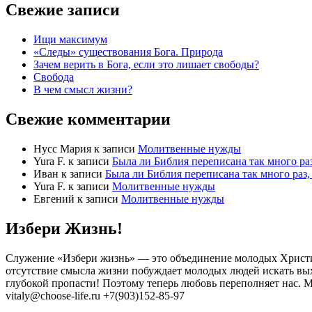
Свежие записи
Ищи максимум
«Следы» существования Бога. Природа
Зачем верить в Бога, если это лишает свободы?
Свобода
В чем смысл жизни?
Свежие комментарии
Нусс Мария
к записи
Молитвенные нужды
Yura F.
к записи
Была ли Библия переписана так много раз
Иван
к записи
Была ли Библия переписана так много раз, 
Yura F.
к записи
Молитвенные нужды
Евгений
к записи
Молитвенные нужды
Избери Жизнь!
Служение «Избери жизнь» — это объединение молодых Христиан,
отсутствие смысла жизни побуждает молодых людей искать выхо
глубокой пропасти! Поэтому теперь любовь переполняет нас. М
vitaly@choose-life.ru +7(903)152-85-97