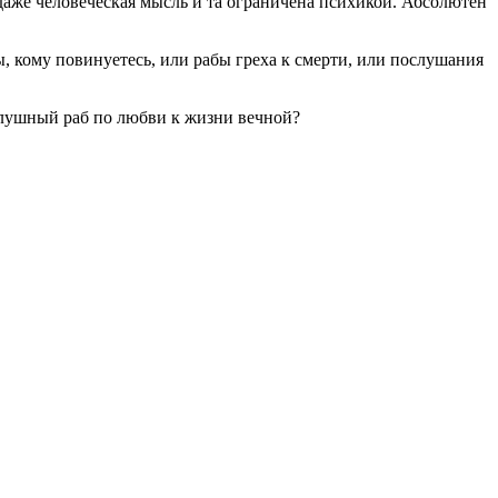
и даже человеческая мысль и та ограничена психикой. Абсолютен
ы, кому повинуетесь, или рабы греха к смерти, или послушания
ослушный раб по любви к жизни вечной?