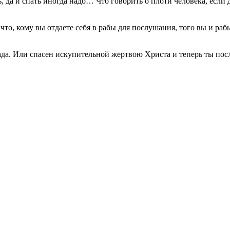
ь, да и спать иногда надо… Что говорить о плоти человека, есл
что, кому вы отдаете себя в рабы для послушания, того вы и раб
и ада. Или спасен искупительной жертвою Христа и теперь ты п