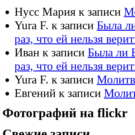
Нусс Мария
к записи
М
Yura F.
к записи
Была л
раз, что ей нельзя верит
Иван
к записи
Была ли 
раз, что ей нельзя верит
Yura F.
к записи
Молитв
Евгений
к записи
Моли
Фотографий на
flick
r
Свежие записи