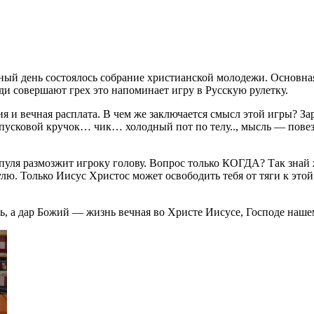
ый день состоялось собрание христианской молодежи. Основная 
ди совершают грех это напоминает игру в Русскую рулетку.
и вечная расплата. В чем же заключается смысл этой игры? Заря
пусковой кручок… чик… холодный пот по телу.., мысль — повезл
 пуля размозжит игроку голову. Вопрос только КОГДА? Так знай ж
лю. Только Иисус Христос может освободить тебя от тяги к этой 
ь, а дар Божий — жизнь вечная во Христе Иисусе, Господе нашем