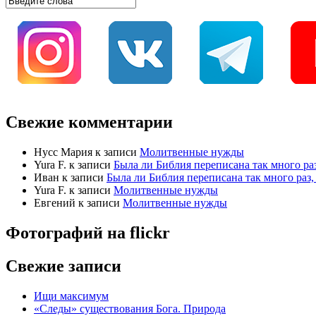
Свежие комментарии
Нусс Мария
к записи
Молитвенные нужды
Yura F.
к записи
Была ли Библия переписана так много раз
Иван
к записи
Была ли Библия переписана так много раз, 
Yura F.
к записи
Молитвенные нужды
Евгений
к записи
Молитвенные нужды
Фотографий на
flick
r
Свежие записи
Ищи максимум
«Следы» существования Бога. Природа