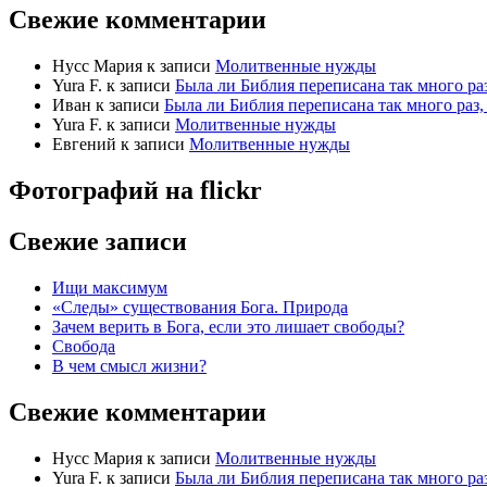
Свежие комментарии
Нусс Мария
к записи
Молитвенные нужды
Yura F.
к записи
Была ли Библия переписана так много раз
Иван
к записи
Была ли Библия переписана так много раз, 
Yura F.
к записи
Молитвенные нужды
Евгений
к записи
Молитвенные нужды
Фотографий на
flick
r
Свежие записи
Ищи максимум
«Следы» существования Бога. Природа
Зачем верить в Бога, если это лишает свободы?
Свобода
В чем смысл жизни?
Свежие комментарии
Нусс Мария
к записи
Молитвенные нужды
Yura F.
к записи
Была ли Библия переписана так много раз