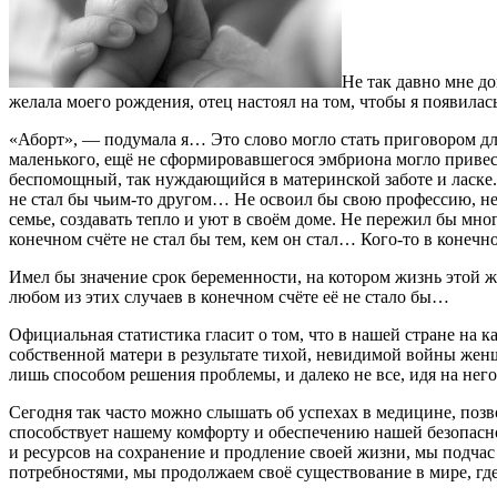
Не так давно мне д
желала моего рождения, отец настоял на том, чтобы я появилась
«Аборт», — подумала я… Это слово могло стать приговором дл
маленького, ещё не сформировавшегося эмбриона могло привести
беспомощный, так нуждающийся в материнской заботе и ласке. К
не стал бы чьим-то другом… Не освоил бы свою профессию, не 
семье, создавать тепло и уют в своём доме. Не пережил бы мног
конечном счёте не стал бы тем, кем он стал… Кого-то в конечн
Имел бы значение срок беременности, на котором жизнь этой ж
любом из этих случаев в конечном счёте её не стало бы…
Официальная статистика гласит о том, что в нашей стране на 
собственной матери в результате тихой, невидимой войны жен
лишь способом решения проблемы, и далеко не все, идя на нег
Сегодня так часто можно слышать об успехах в медицине, позв
способствует нашему комфорту и обеспечению нашей безопасн
и ресурсов на сохранение и продление своей жизни, мы подчас
потребностями, мы продолжаем своё существование в мире, гд