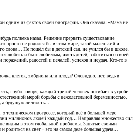
ой одним из фактов своей биографии. Она сказала: «Мама не
ибудь полвека назад. Решение прервать существование
то просто не родился бы в этом мире, такой маленький и
го слова… Не пошёл бы в детский сад, не учился бы в школе,
тья любить и быть любимым, иметь детей, заботиться о своей
и поражений, радостей и печалей, успехов и неудач. Кто-то в
чка клеток, эмбриона или плода? Очевидно, нет, ведь в
 есть, грубо говоря, каждый третий человек погибает в утробе
естественной мерой борьбы с нежелательной беременностью,
ок, а будущую личность…
 о техническом прогрессе, который всё в большей мере
 жизни миллионов людей каждый год… Направляя множество сил
и не видим в этом глобальной проблемы. Занятые своими
и родиться на свет – это на самом деле большая удача…