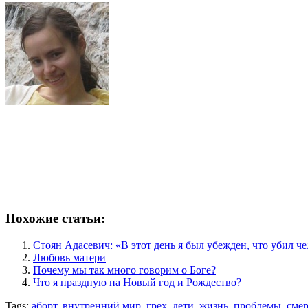
Похожие статьи:
Стоян Адасевич: «В этот день я был убежден, что убил ч
Любовь матери
Почему мы так много говорим о Боге?
Что я праздную на Новый год и Рождество?
Tags:
аборт
,
внутренний мир
,
грех
,
дети
,
жизнь
,
проблемы
,
смер