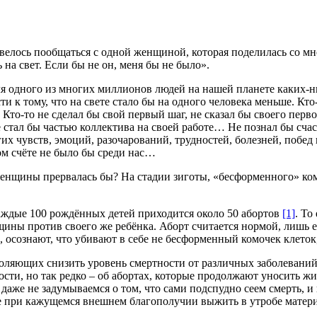
овелось пообщаться с одной женщиной, которая поделилась со мн
 на свет. Если бы не он, меня бы не было».
я одного из многих миллионов людей на нашей планете каких-н
 к тому, что на свете стало бы на одного человека меньше. Кто-
то-то не сделал бы свой первый шаг, не сказал бы своего перво
стал бы частью коллектива на своей работе… Не познал бы счас
их чувств, эмоций, разочарований, трудностей, болезней, побед 
ом счёте не было бы среди нас…
енщины прервалась бы? На стадии зиготы, «бесформенного» комо
каждые 100 рождённых детей приходится около 50 абортов
[1]
. То
щины против своего же ребёнка. Аборт считается нормой, лишь 
о, осознают, что убивают в себе не бесформенный комочек клет
оляющих снизить уровень смертности от различных заболеваний,
ости, но так редко – об абортах, которые продолжают уносить
 даже не задумываемся о том, что сами подспудно сеем смерть, 
е при кажущемся внешнем благополучии выжить в утробе матери 