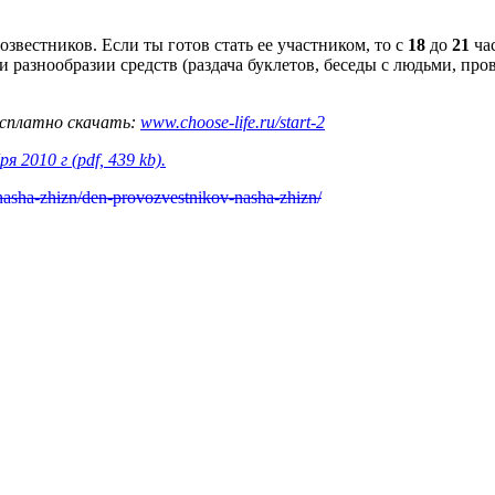
звестников. Если ты готов стать ее участником, то с
18
до
21
час
 разнообразии средств (раздача буклетов, беседы с людьми, про
есплатно скачать:
www.choose-life.ru/start-2
2010 г (pdf, 439 kb).
s/nasha-zhizn/den-provozvestnikov-nasha-zhizn/