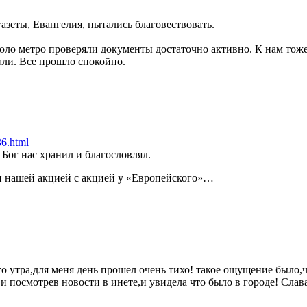
газеты, Евангелия, пытались благовествовать.
оло метро проверяли документы достаточно активно. К нам тож
али. Все прошло спокойно.
36.html
Бог нас хранил и благословлял.
ни нашей акцией с акцией у «Европейского»…
го утра,для меня день прошел очень тихо! такое ощущение было,ч
и посмотрев новости в инете,и увидела что было в городе! Слава 