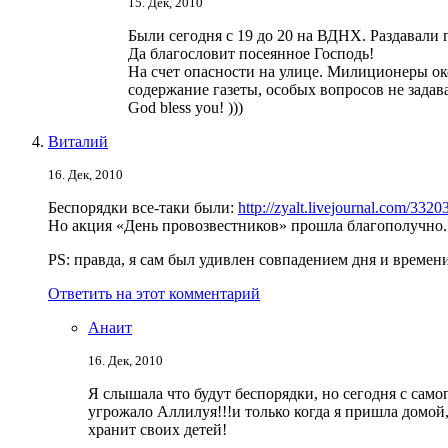
15. Дек, 2010
Были сегодня c 19 до 20 на ВДНХ. Раздавали 
Да благословит посеянное Господь!
На счет опасности на улице. Милиционеры ок
содержание газеты, особых вопросов не задав
God bless you! )))
Виталий
16. Дек, 2010
Беспорядки все-таки были:
http://zyalt.livejournal.com/3320
Но акция «День провозвестников» прошла благополучно. 
PS: правда, я сам был удивлен совпадением дня и време
Ответить на этот комментарий
Анаит
16. Дек, 2010
Я слышала что будут беспорядки, но сегодня с само
угрожало Аллилуя!!!и только когда я пришла домой,
хранит своих детей!