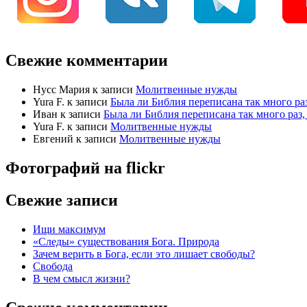
Свежие комментарии
Нусс Мария
к записи
Молитвенные нужды
Yura F.
к записи
Была ли Библия переписана так много раз
Иван
к записи
Была ли Библия переписана так много раз, 
Yura F.
к записи
Молитвенные нужды
Евгений
к записи
Молитвенные нужды
Фотографий на
flick
r
Свежие записи
Ищи максимум
«Следы» существования Бога. Природа
Зачем верить в Бога, если это лишает свободы?
Свобода
В чем смысл жизни?