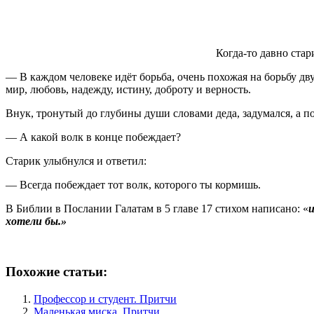
Когда-то давно ста
— В каждом человеке идёт борьба, очень похожая на борьбу дву
мир, любовь, надежду, истину, доброту и верность.
Внук, тронутый до глубины души словами деда, задумался, а п
— А какой волк в конце побеждает?
Старик улыбнулся и ответил:
— Всегда побеждает тот волк, которого ты кормишь.
В Библии в Послании Галатам в 5 главе 17 стихом написано: «
и
хотели бы.»
Похожие статьи:
Профессор и студент. Притчи
Маленькая миска. Притчи