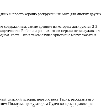
одних и просто хорошо раскрученный миф для многих других…
м содержанием, самые древние из которых датируются 2-3
видетельства Библии и ранних отцов церкви не заслуживают
ном свете. Что в таком случае христиане могут сказать в
тный римский историк первого века Тацит, рассказывая о
нтием Пилатом, прокуратором Иудеи во время правления