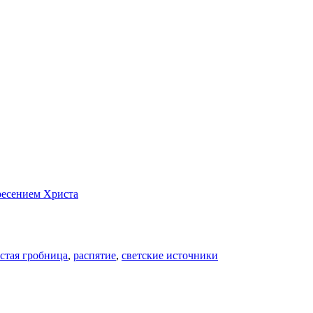
ресением Христа
стая гробница
,
распятие
,
светские источники