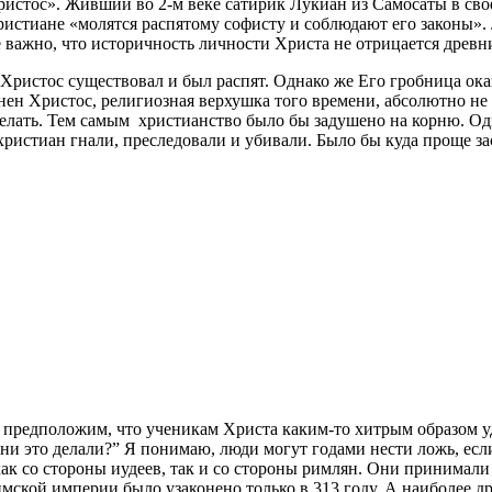
истос». Живший во 2-м веке сатирик Лукиан из Самосаты в сво
а христиане «молятся распятому софисту и соблюдают его законы»
е важно, что историчность личности Христа не отрицается древ
Христос существовал и был распят. Однако же Его гробница оказ
нен Христос, религиозная верхушка того времени, абсолютно не
сделать. Тем самым христианство было бы задушено на корню. О
христиан гнали, преследовали и убивали. Было бы куда проще за
 предположим, что ученикам Христа каким-то хитрым образом уд
 они это делали?” Я понимаю, люди могут годами нести ложь, е
как со стороны иудеев, так и со стороны римлян. Они принимал
римской империи было узаконено только в 313 году. А наиболее