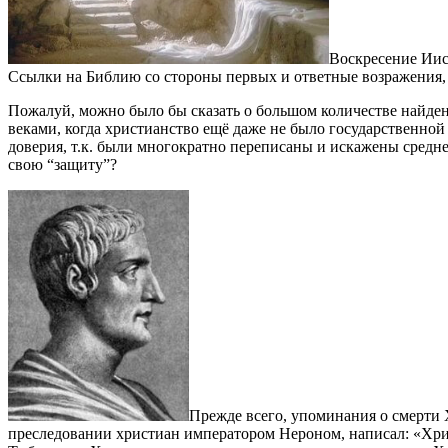
Воскресение Иис
Ссылки на Библию со стороны первых и ответные возражения, 
Пожалуй, можно было бы сказать о большом количестве найде
веками, когда христианство ещё даже не было государственно
доверия, т.к. были многократно переписаны и искажены средне
свою “защиту”?
Прежде всего, упоминания о смерти Х
преследовании христиан императором Нероном, написал: «Хрис