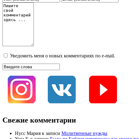
Уведомить меня о новых комментариях по e-mail.
Свежие комментарии
Нусс Мария
к записи
Молитвенные нужды
Yura F.
к записи
Была ли Библия переписана так много раз