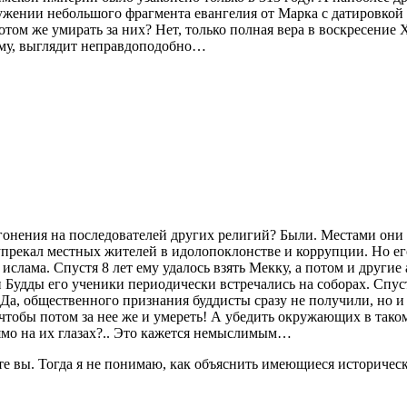
жении небольшого фрагмента евангелия от Марка с датировкой о
отом же умирать за них? Нет, только полная вера в воскресение 
ему, выглядит неправдоподобно…
гонения на последователей других религий? Были. Местами они е
прекал местных жителей в идолопоклонстве и коррупции. Но ег
ислама. Спустя 8 лет ему удалось взять Мекку, а потом и другие
 Будды его ученики периодически встречались на соборах. Спуст
Да, общественного признания буддисты сразу не получили, но и
чтобы потом за нее же и умереть! А убедить окружающих в тако
ямо на их глазах?.. Это кажется немыслимым…
те вы. Тогда я не понимаю, как объяснить имеющиеся историче