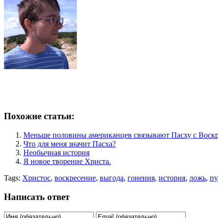
Похожие статьи:
Меньше половины американцев связывают Пасху с Воск
Что для меня значит Пасха?
Необычная история
Я новое творение Христа.
Tags:
Христос
,
воскресение
,
выгода
,
гонения
,
история
,
ложь
,
пу
Написать ответ