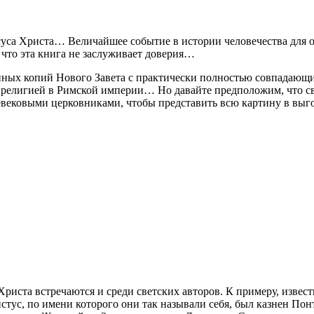
уса Христа… Величайшее событие в истории человечества для 
что эта книга не заслуживает доверия…
нных копий Нового Завета с практически полностью совпадающи
й религией в Римской империи… Но давайте предположим, что с
вековыми церковниками, чтобы представить всю картину в выгод
риста встречаются и среди светских авторов. К примеру, извес
тус, по имени которого они так называли себя, был казнен По