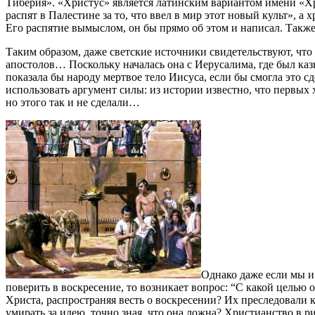
Тиберия». «Христус» является латинским вариантом имени «Хр
распят в Палестине за то, что ввел в мир этот новый культ», 
Его распятие вымыслом, он бы прямо об этом и написал. Такж
Таким образом, даже светские источники свидетельствуют, что 
апостолов… Поскольку началась она с Иерусалима, где был каз
показала бы народу мертвое тело Иисуса, если бы смогла это 
использовать аргумент силы: из истории известно, что первых 
но этого так и не сделали…
Однако даже если мы и
поверить в воскресение, то возникает вопрос: “С какой целью
Христа, распространяя весть о воскресении? Их преследовали 
умирать за идею, точно зная, что она ложна? Христианство в 