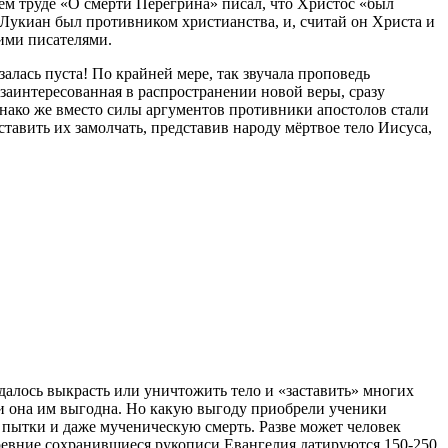
ем труде «О смерти Перегрина» писал, что Христос «был
. Лукиан был противником христианства, и, считай он Христа и
ними писателями.
алась пуста! По крайней мере, так звучала проповедь
 заинтересованная в распространении новой веры, сразу
днако же вместо силы аргументов противники апостолов стали
ставить их замолчать, представив народу мёртвое тело Иисуса,
алось выкрасть или уничтожить тело и «заставить» многих
сли она им выгодна. Но какую выгоду приобрели ученики
и пытки и даже мученическую смерть. Разве может человек
 древние сохранившиеся рукописи Евангелия датируются 150-250