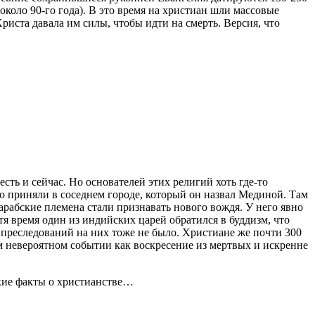
коло 90-го года). В это время на христиан шли массовые
Христа давала им силы, чтобы идти на смерть. Версия, что
сть и сейчас. Но основателей этих религий хоть где-то
о приняли в соседнем городе, который он назвал Мединой. Там
 арабские племена стали признавать нового вождя. У него явно
я время один из индийских царей обратился в буддизм, что
 преследований на них тоже не было. Христиане же почти 300
м невероятном событии как воскресение из мертвых и искренне
ские факты о христианстве…