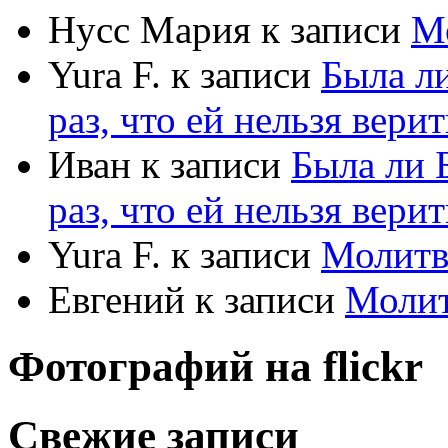
Нусс Мария
к записи
М
Yura F.
к записи
Была л
раз, что ей нельзя верит
Иван
к записи
Была ли 
раз, что ей нельзя верит
Yura F.
к записи
Молитв
Евгений
к записи
Моли
Фотографий на
flick
r
Свежие записи