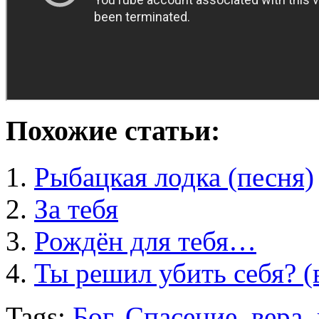
Похожие статьи:
Рыбацкая лодка (песня)
За тебя
Рождён для тебя…
Ты решил убить себя? (
Tags:
Бог
,
Спасение
,
вера
,