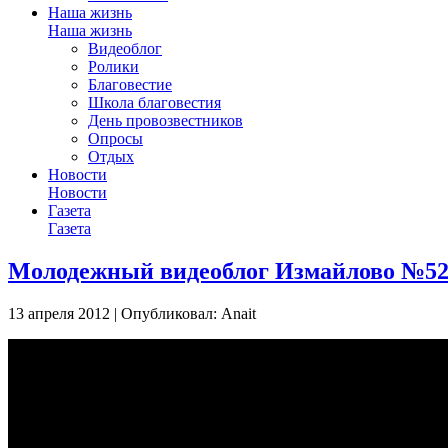
Наша жизнь
Наша жизнь
Видеоблог
Ролики
Благовестие
Школа благовестия
День провозвестников
Опросы
Отдых
Новости
Новости
Газета
Газета
Молодежный видеоблог Измайлово №5
13 апреля 2012 | Опубликовал: Anait