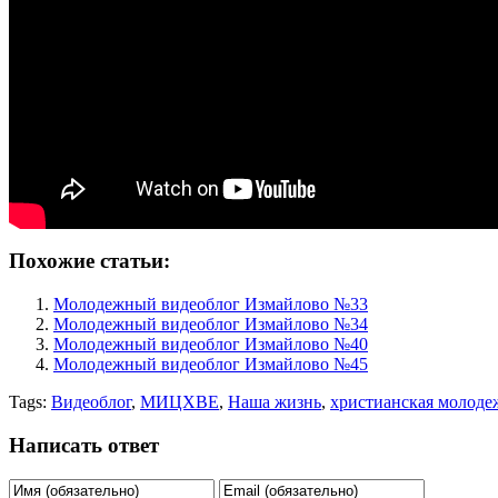
Похожие статьи:
Молодежный видеоблог Измайлово №33
Молодежный видеоблог Измайлово №34
Молодежный видеоблог Измайлово №40
Молодежный видеоблог Измайлово №45
Tags:
Видеоблог
,
МИЦХВЕ
,
Наша жизнь
,
христианская молоде
Написать ответ