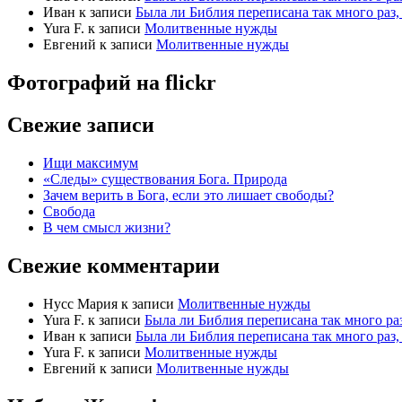
Иван
к записи
Была ли Библия переписана так много раз, 
Yura F.
к записи
Молитвенные нужды
Евгений
к записи
Молитвенные нужды
Фотографий на
flick
r
Свежие записи
Ищи максимум
«Следы» существования Бога. Природа
Зачем верить в Бога, если это лишает свободы?
Свобода
В чем смысл жизни?
Свежие комментарии
Нусс Мария
к записи
Молитвенные нужды
Yura F.
к записи
Была ли Библия переписана так много раз
Иван
к записи
Была ли Библия переписана так много раз, 
Yura F.
к записи
Молитвенные нужды
Евгений
к записи
Молитвенные нужды