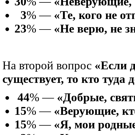
30
% —
«Неверующие,
3
% —
«Те, кого не о
23
% —
«Не верю, не з
На второй вопрос
«Если 
существует, то кто туда
44
% —
«Добрые, свя
15
% —
«Верующие, кт
15
% —
«Я, мои родны