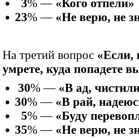
3
% —
«Кого отпели»
23
% —
«Не верю, не з
На третий вопрос
«Если,
умрете,
куда попадете в
30
% —
«В ад, чистил
30
% —
«В рай, надеюс
5
% —
«Буду перевоп
35
% —
«Не верю, не з