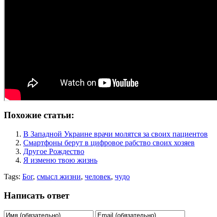
Похожие статьи:
В Западной Украине врачи молятся за своих пациентов
Смартфоны берут в цифровое рабство своих хозяев
Другое Рождество
Я изменю твою жизнь
Tags:
Бог
,
смысл жизни
,
человек
,
чудо
Написать ответ