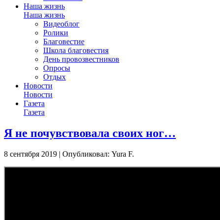
Наша жизнь
Наша жизнь
Видеоблог
Ролики
Благовестие
Школа благовестия
День провозвестников
Опросы
Отдых
Новости
Новости
Газета
Газета
Я не почувствовала своих ног…
8 сентября 2019 | Опубликовал: Yura F.