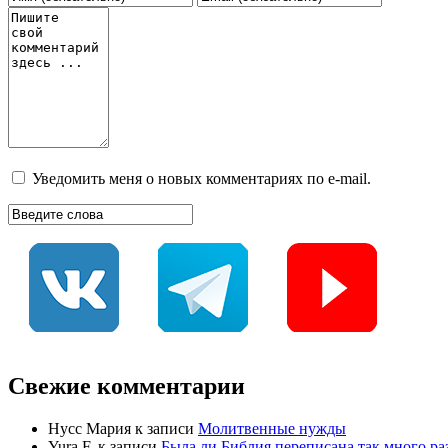
Уведомить меня о новых комментариях по e-mail.
Свежие комментарии
Нусс Мария
к записи
Молитвенные нужды
Yura F.
к записи
Была ли Библия переписана так много раз