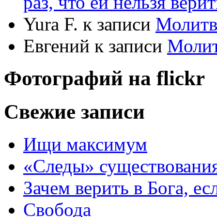
раз, что ей нельзя верит
Yura F.
к записи
Молитв
Евгений
к записи
Моли
Фотографий на
flick
r
Свежие записи
Ищи максимум
«Следы» существования
Зачем верить в Бога, е
Свобода