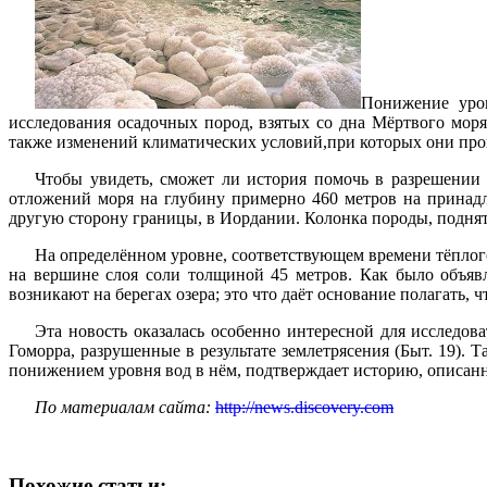
Понижение уров
исследования осадочных пород, взятых со дна Мёртвого мор
также изменений климатических условий,при которых они про
Чтобы увидеть, сможет ли история помочь в разрешении
отложений моря на глубину примерно 460 метров на принадле
другую сторону границы, в Иордании. Колонка породы, подня
На определённом уровне, соответствующем времени тёплог
на вершине слоя соли толщиной 45 метров. Как было объяв
возникают на берегах озера; это что даёт основание полагать, ч
Эта новость оказалась особенно интересной для исследов
Гоморра, разрушенные в результате землетрясения (Быт. 19).
понижением уровня вод в нём, подтверждает историю, описан
По материалам сайта:
http://news.discovery.com
Похожие статьи: