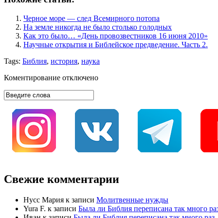
Черное море — след Всемирного потопа
На земле никогда не было столько голодных
Как это было… «День провозвестников 16 июня 2010»
Научные открытия и Библейское предведение. Часть 2.
Tags:
Библия
,
история
,
наука
Коментирование отключено
Свежие комментарии
Нусс Мария
к записи
Молитвенные нужды
Yura F.
к записи
Была ли Библия переписана так много раз
Иван
к записи
Была ли Библия переписана так много раз, 