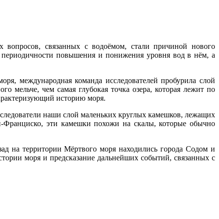
 вопросов, связанных с водоёмом, стали причиной нового
: периодичности повышения и понижения уровня вод в нём, а
моря, международная команда исследователей пробурила слой
о мельче, чем самая глубокая точка озера, которая лежит по
характеризующий историю моря.
сследователи наши слой маленьких круглых камешков, лежащих
н-Франциско, эти камешки похожи на скалы, которые обычно
назад на территории Мёртвого моря находились города Содом и
истории моря и предсказание дальнейших событий, связанных с