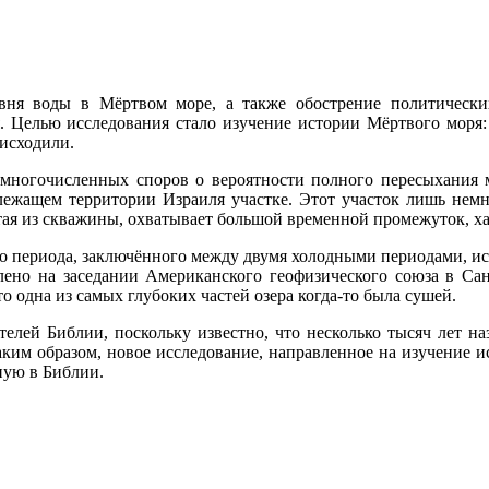
ня воды в Мёртвом море, а также обострение политических
я. Целью исследования стало изучение истории Мёртвого моря
исходили.
 многочисленных споров о вероятности полного пересыхания 
жащем территории Израиля участке. Этот участок лишь немног
тая из скважины, охватывает большой временной промежуток, 
о периода, заключённого между двумя холодными периодами, и
лено на заседании Американского геофизического союза в Са
то одна из самых глубоких частей озера когда-то была сушей.
ателей Библии, поскольку известно, что несколько тысяч лет 
 Таким образом, новое исследование, направленное на изучение 
ную в Библии.