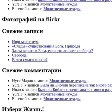
Yura F.
к записи
Молитвенные нужды
Евгений
к записи
Молитвенные нужды
Фотографий на
flick
r
Свежие записи
Ищи максимум
«Следы» существования Бога. Природа
Зачем верить в Бога, если это лишает свободы?
Свобода
В чем смысл жизни?
Свежие комментарии
Нусс Мария
к записи
Молитвенные нужды
Yura F.
к записи
Была ли Библия переписана так много раз
Иван
к записи
Была ли Библия переписана так много раз, 
Yura F.
к записи
Молитвенные нужды
Евгений
к записи
Молитвенные нужды
Избери Жизнь!